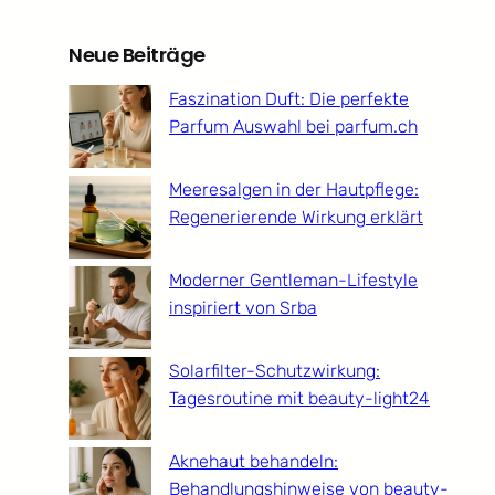
a
r
Neue Beiträge
c
h
Faszination Duft: Die perfekte
Parfum Auswahl bei parfum.ch
Meeresalgen in der Hautpflege:
Regenerierende Wirkung erklärt
Moderner Gentleman-Lifestyle
inspiriert von Srba
Solarfilter-Schutzwirkung:
Tagesroutine mit beauty-light24
Aknehaut behandeln:
Behandlungshinweise von beauty-