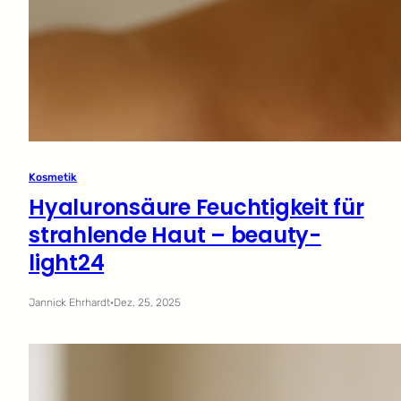
Kosmetik
Hyaluronsäure Feuchtigkeit für
strahlende Haut – beauty-
light24
Jannick Ehrhardt
·
Dez. 25, 2025