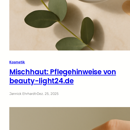
Kosmetik
Mischhaut: Pflegehinweise von
beauty-light24.de
Jannick Ehrhardt
·
Dez. 25, 2025