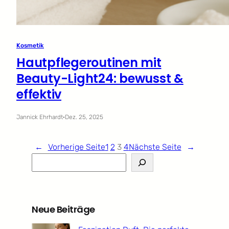
Kosmetik
Hautpflegeroutinen mit
Beauty-Light24: bewusst &
effektiv
Jannick Ehrhardt
·
Dez. 25, 2025
←
Vorherige Seite
1
2
3
4
Nächste Seite
→
S
e
a
r
Neue Beiträge
c
h