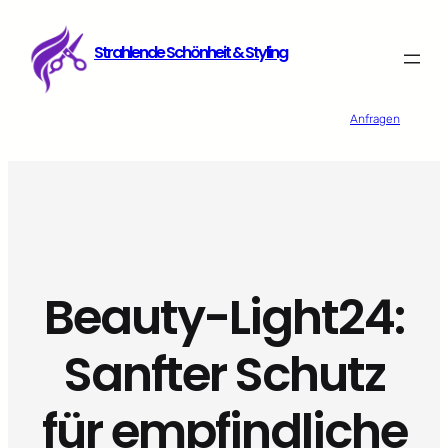
Zum
Inhalt
Strahlende Schönheit & Styling
springen
Anfragen
Beauty-Light24:
Sanfter Schutz
für empfindliche