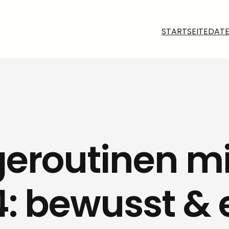
STARTSEITE
DAT
geroutinen mi
4: bewusst & e