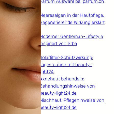
Parfum Auswahl bei parfum.ch
Meeresalgen in der Hautpflege:
Regenerierende Wirkung erklärt
Moderner Gentleman-Lifestyle
inspiriert von Srba
Solarfilter-Schutzwirkung:
Tagesroutine mit beauty-
light24
Aknehaut behandeln:
Behandlungshinweise von
beauty-light24.de
Mischhaut: Pflegehinweise von
beauty-light24.de