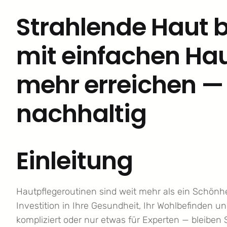
Strahlende Haut b
mit einfachen Ha
mehr erreichen — 
nachhaltig
Einleitung
Hautpflegeroutinen sind weit mehr als ein Schönhe
Investition in Ihre Gesundheit, Ihr Wohlbefinden u
kompliziert oder nur etwas für Experten — bleiben S